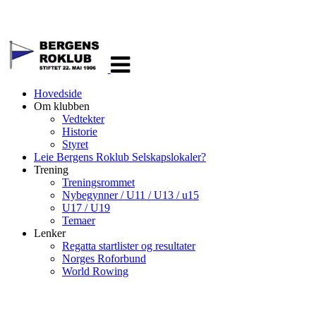
Veksle
navigasjon
Hovedside
Om klubben
Vedtekter
Historie
Styret
Leie Bergens Roklub Selskapslokaler?
Trening
Treningsrommet
Nybegynner / U11 / U13 / u15
U17 / U19
Temaer
Lenker
Regatta startlister og resultater
Norges Roforbund
World Rowing