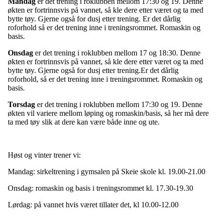
Mandag
er det trening i roklubben mellom 17:30 og 19. Denne
økten er fortrinnsvis på vannet, så kle dere etter været og ta med
bytte tøy. Gjerne også for dusj etter trening. Er det dårlig
roforhold så er det trening inne i treningsrommet. Romaskin og
basis.
Onsdag
er det trening i roklubben mellom 17 og 18:30. Denne
økten er fortrinnsvis på vannet, så kle dere etter været og ta med
bytte tøy. Gjerne også for dusj etter trening.Er det dårlig
roforhold, så er det trening inne i treningsrommet. Romaskin og
basis.
Torsdag
er det trening i roklubben mellom 17:30 og 19. Denne
økten vil variere mellom løping og romaskin/basis, så her må dere
ta med tøy slik at dere kan være både inne og ute.
Høst og vinter trener vi:
Mandag: sirkeltrening i gymsalen på Skeie skole kl. 19.00-21.00
Onsdag: romaskin og basis i treningsrommet kl. 17.30-19.30
Lørdag: på vannet hvis været tillater det, kl 10.00-12.00