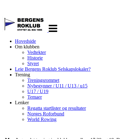
Veksle
navigasjon
Hovedside
Om klubben
Vedtekter
Historie
Styret
Leie Bergens Roklub Selskapslokaler?
Trening
Treningsrommet
Nybegynner / U11 / U13 / u15
U17 / U19
Temaer
Lenker
Regatta startlister og resultater
Norges Roforbund
World Rowing