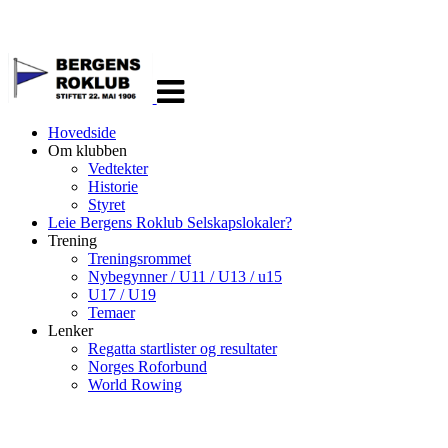
Veksle
navigasjon
Hovedside
Om klubben
Vedtekter
Historie
Styret
Leie Bergens Roklub Selskapslokaler?
Trening
Treningsrommet
Nybegynner / U11 / U13 / u15
U17 / U19
Temaer
Lenker
Regatta startlister og resultater
Norges Roforbund
World Rowing