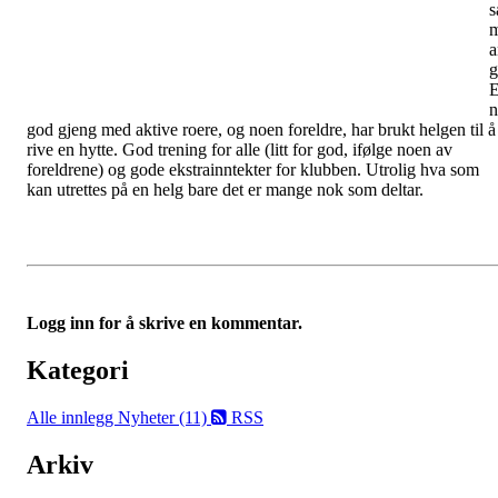
s
a
g
n
god gjeng med aktive roere, og noen foreldre, har brukt helgen til å
rive en hytte. God trening for alle (litt for god, ifølge noen av
foreldrene) og gode ekstrainntekter for klubben. Utrolig hva som
kan utrettes på en helg bare det er mange nok som deltar.
Logg inn for å skrive en kommentar.
Kategori
Alle innlegg
Nyheter (11)
RSS
Arkiv