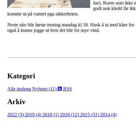
lue). Roere som ikke e
godt nok kledd får ikk
komme ut på vannet pga sikkerheten.
Neste uke blir første trening mandag kl 18. Husk å ta med klær for
også å kunne jogge ut hvis det blir for mye vind.
Kategori
Alle innlegg
Nyheter (11)
RSS
Arkiv
2022 (3)
2019 (4)
2018 (1)
2016 (12)
2015 (31)
2014 (4)