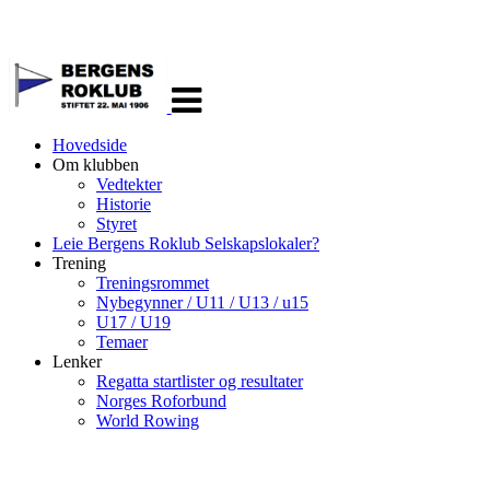
Veksle
navigasjon
Hovedside
Om klubben
Vedtekter
Historie
Styret
Leie Bergens Roklub Selskapslokaler?
Trening
Treningsrommet
Nybegynner / U11 / U13 / u15
U17 / U19
Temaer
Lenker
Regatta startlister og resultater
Norges Roforbund
World Rowing