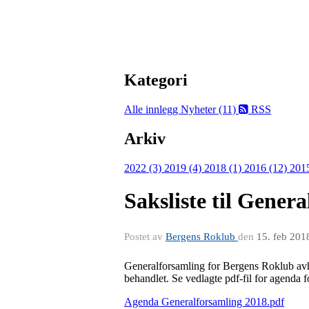
Kategori
Alle innlegg
Nyheter (11)
RSS
Arkiv
2022 (3)
2019 (4)
2018 (1)
2016 (12)
201
Saksliste til Gener
Postet av
Bergens Roklub
den
15. feb 201
Generalforsamling for Bergens Roklub avhol
behandlet. Se vedlagte pdf-fil for agenda 
Agenda Generalforsamling 2018.pdf