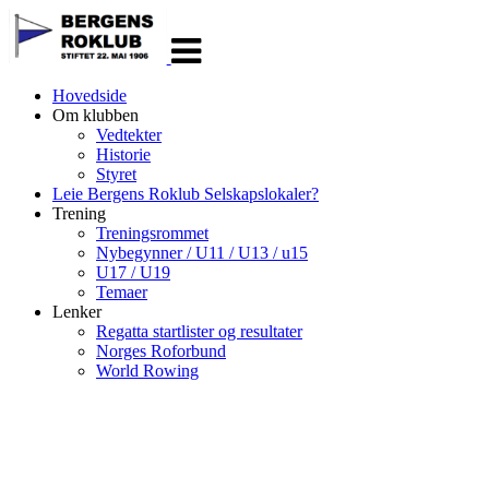
Veksle
navigasjon
Hovedside
Om klubben
Vedtekter
Historie
Styret
Leie Bergens Roklub Selskapslokaler?
Trening
Treningsrommet
Nybegynner / U11 / U13 / u15
U17 / U19
Temaer
Lenker
Regatta startlister og resultater
Norges Roforbund
World Rowing