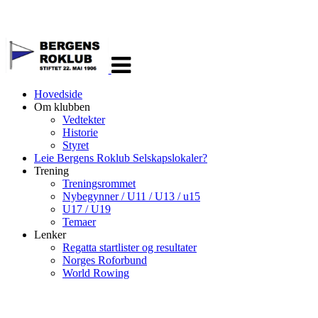
Veksle
navigasjon
Hovedside
Om klubben
Vedtekter
Historie
Styret
Leie Bergens Roklub Selskapslokaler?
Trening
Treningsrommet
Nybegynner / U11 / U13 / u15
U17 / U19
Temaer
Lenker
Regatta startlister og resultater
Norges Roforbund
World Rowing