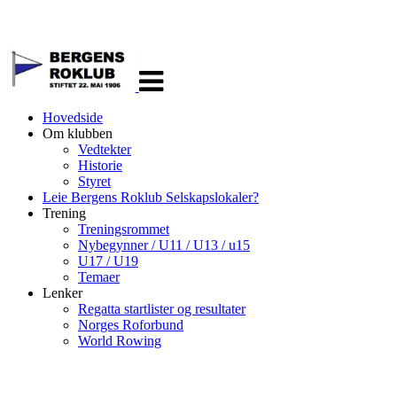
Veksle
navigasjon
Hovedside
Om klubben
Vedtekter
Historie
Styret
Leie Bergens Roklub Selskapslokaler?
Trening
Treningsrommet
Nybegynner / U11 / U13 / u15
U17 / U19
Temaer
Lenker
Regatta startlister og resultater
Norges Roforbund
World Rowing