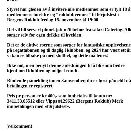
Styret har gleden av å invitere alle medlemmer som er fylt 18 å
medlemmers foreldre og “roklubbvenner” til førjulsfest i
Bergens Roklub
fredag 15. november kl 19:00
Det vil bli servert pinnekjøtt m/tilbehør fra safari Catering. All
sørger selv for egen drikke til kvelden.
Det er de aktive roerne som sørger for fantastiske opplevelsene
på regattabanen og til daglig i klubben, og 2024 har vært ett å
vi kan se tilbake på med stolthet, og dette må feires!
Ikke nøl, men benytt denne anledningen til å bli enda bedre
kjent med klubben og miljøet rundt.
Bindende påmelding innen 8.november, du er først påmeldt nå
betalingen er registrert.
Pris pr person er kr 400,- som innbetales til konto nr:
3411.33.85512 eller Vipps #129622 (Bergens Roklub) Merk
innbetalingen med «førjulsfest».
Velkommen!