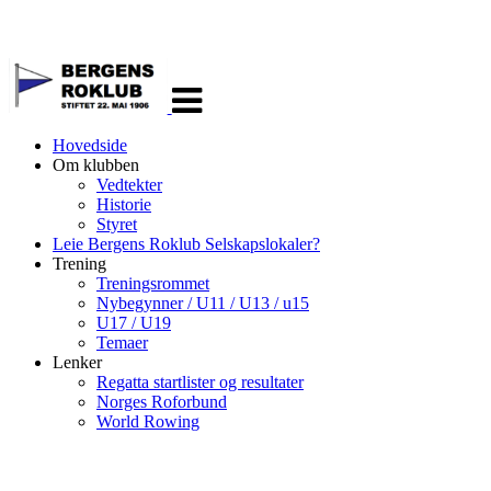
Veksle
navigasjon
Hovedside
Om klubben
Vedtekter
Historie
Styret
Leie Bergens Roklub Selskapslokaler?
Trening
Treningsrommet
Nybegynner / U11 / U13 / u15
U17 / U19
Temaer
Lenker
Regatta startlister og resultater
Norges Roforbund
World Rowing