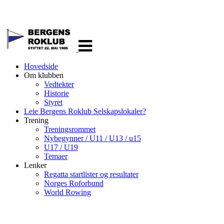
Veksle
navigasjon
Hovedside
Om klubben
Vedtekter
Historie
Styret
Leie Bergens Roklub Selskapslokaler?
Trening
Treningsrommet
Nybegynner / U11 / U13 / u15
U17 / U19
Temaer
Lenker
Regatta startlister og resultater
Norges Roforbund
World Rowing