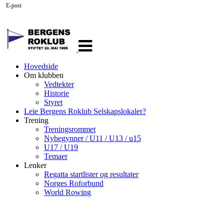
E-post
Veksle
navigasjon
Hovedside
Om klubben
Vedtekter
Historie
Styret
Leie Bergens Roklub Selskapslokaler?
Trening
Treningsrommet
Nybegynner / U11 / U13 / u15
U17 / U19
Temaer
Lenker
Regatta startlister og resultater
Norges Roforbund
World Rowing